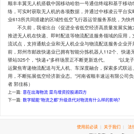
顺丰丰翼无人机搭载中国移动哈勃一号通信终端和基于移动5
络，可实时获取无人机的各项数据，并通过中移凌云平台实
业613所共同搭建的区域性低空飞行器运管服务系统，为快
不久前，我省出台《促进全省低空经济高质量发展实施方案（
推进无人机在快递、即时配送等物流配送服务领域的应用，
流试点，支持通航企业和无人机企业与物流配送服务企业开
前，郑州市邮政快递业已拥有智能分拣机器人112个、快递无
驿站325个，“快递+”多样场景正不断更新迭代。 “以
运聚焦寄递物流配送与无人机、车深度融合，探索多式联运
用，不断拓展低空经济新业态。”河南省顺丰速运有限公司负
者 郭佳栋）
上一篇:
意在出海物流 菜鸟增资控股递四方
下一篇:
数字赋能“物流之都”升级迭代对物流有什么样的影响？
使用前必读
|
关于我们
|
法