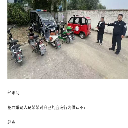
经讯问
犯罪嫌疑人马某某对自己的盗窃行为供认不讳
经查