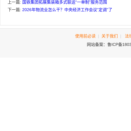
上一篇:
国铁集团拓展集装箱多式联运“一单制”服务范围
下一篇:
2026年物流业怎么干？中央经济工作会议“定调”了
使用前必读
|
关于我们
|
法
网站备案：鲁ICP备180