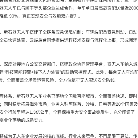
会结合城市交通规律优化运营策略，主动错开早晚高峰时段行驶，进一步
器无人车已与顺丰等头部企业达成合作，单车单日最高载货配送量近200
降低 90%，真正实现安全与效能双向提升。
，新石器无人车搭建了全链条应急保障机制：车辆端配备紧急制动、自动
全员快速处置，云端后台同步提供远程技术支援与流程化上报，形成闭环
，深度对接地方公安交管部门，搭建政企协同管理平台，将无人车纳入城
建“科技智能预警+线下人力处置”的联动管控模式。此外，每台无人车均
保险，全面覆盖全场景运营风险，全方位筑牢无人配送安全防线。
理体系，新石器无人车业务已落地全国数百座城市，全面覆盖快递、即时
；同时稳步拓展海外市场，业务入驻阿联酋、沙特、日韩等近20个国家及
安全行驶里程达1.3亿公里，全程保持重大安全事故零发生，充分印证了
商业化落地的成熟实力。
将成为无人车企业发展的核心底线。行业未来竞争，不再局限于算法、传