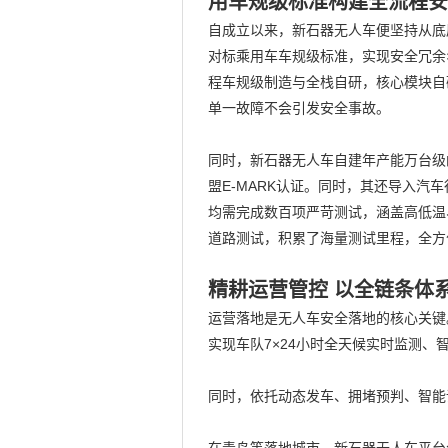
用
车规级标准
构建全流程安
自成立以来，新石器无人车便坚持从底
对标乘用车车规级标准，实现
安全冗余
程车规级制造与全栈自研，核心模块自
单一故障不会引发安全事故。
同时，新石器无人车自建年产能万台级
盟E-MARK认证。同时，其还导入
均需完成数百项严苛测试，涵盖高低温
道路测试，积累了海量测试里程，全方
精耕运营管控 以全链条体
运营落地是无人车安全落地的核心关键
实现车队7×24小时全天候实时监测、
同时，依托动态发车、拥堵预判、智能