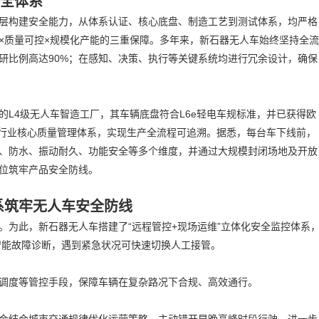
全体系
层构建安全能力，从体系认证、核心底盘、制造工艺到测试体系，均严格
×质量可控×规模化产能的三重保障。多年来，新石器无人车始终坚持全流
研比例高达90%；在感知、决策、执行等关键系统均进行冗余设计，确保
的L4级无人车智造工厂，其车辆底盘符合L6e轻电车规标准，并已获得欧
汽车行业核心质量管理体系，实现生产全流程可追溯。据悉，每台车下线前，
、防水、振动耐久、功能安全等多个维度，并通过大规模封闭场地及开放
位筑牢产品安全防线。
系筑牢无人车安全防线
。为此，新石器无人车搭建了“远程管控+现场运维”立体化安全监控体系
智能故障诊断
，遇到紧急状况可快速切换人工接管。
调度等管控手段，保障车辆在复杂路况下合规、高效通行。