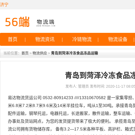
济宁
首页
|
物流资讯
|
冷链物流
|
物流设备
|
当前位置：
首页
>
物流供应
>
青岛到菏泽冷冻食品冻品运输
青岛到菏泽冷冻食品
发布人: 管理员 发布时间: 2020-11-17 08:05
易达物流货运公司 0532-80914233 ////13310670582 是一家集
米6.8米7.2米8.7米9.6米及14米半挂位车，吨从1至30吨。承
配件运输，钢琴托运，电器托运，长途搬家，散件运输，整车运输、
办事处及货站网点，为您的发货提货带来了极大的便利。 承揽青岛至
流公司拥有货物储存库， 备有3.2—17.5米各种平板、高护栏、