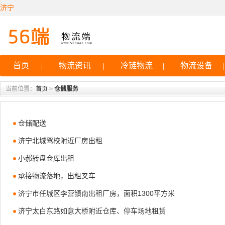
济宁
首页
|
物流资讯
|
冷链物流
|
物流设备
|
当前位置：
首页
>
仓储服务
仓储配送
济宁北城驾校附近厂房出租
小郝转盘仓库出租
承接物流落地，出租叉车
济宁市任城区李营镇南出租厂房，面积1300平方米
济宁太白东路如意大桥附近仓库、停车场地租赁