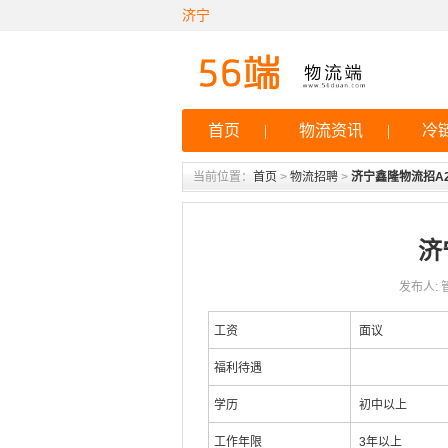
济宁
首页
|
物流资讯
|
冷
当前位置：
首页
>
物流招聘
>
济宁鑫隆物流招A
济
发布人: 管
工资
面议
福利待遇
学历
初中以上
工作年限
3年以上