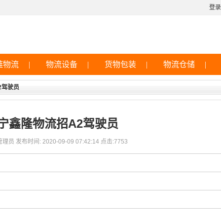
登录
链物流
|
物流设备
|
货物包装
|
物流仓储
|
2驾驶员
宁鑫隆物流招A2驾驶员
理员 发布时间: 2020-09-09 07:42:14 点击:7753